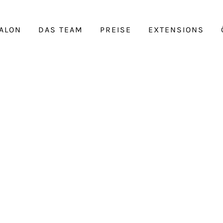
ALON
DAS TEAM
PREISE
EXTENSIONS
a-3d5b-4e6c
89e5e