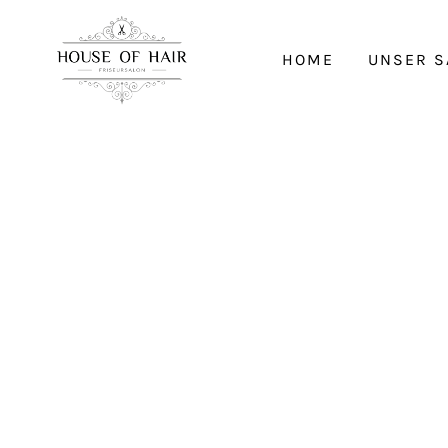
HOME
UNSER S
643e9d8
814c1a3